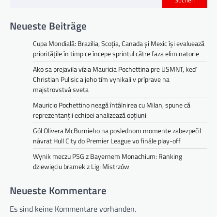
Suchen
Neueste Beiträge
Cupa Mondială: Brazilia, Scoția, Canada și Mexic își evaluează
prioritățile în timp ce începe sprintul către faza eliminatorie
Ako sa prejavila vízia Mauricia Pochettina pre USMNT, keď
Christian Pulisic a jeho tím vynikali v príprave na
majstrovstvá sveta
Mauricio Pochettino neagă întâlnirea cu Milan, spune că
reprezentanții echipei analizează opțiuni
Gól Olivera McBurnieho na poslednom momente zabezpečil
návrat Hull City do Premier League vo finále play-off
Wynik meczu PSG z Bayernem Monachium: Ranking
dziewięciu bramek z Ligi Mistrzów
Neueste Kommentare
Es sind keine Kommentare vorhanden.