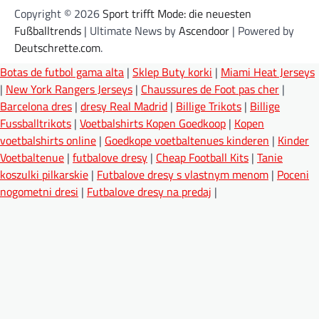
Copyright © 2026
Sport trifft Mode: die neuesten
Fußballtrends
| Ultimate News by
Ascendoor
| Powered by
Deutschrette.com
.
Botas de futbol gama alta
|
Sklep Buty korki
|
Miami Heat Jerseys
|
New York Rangers Jerseys
|
Chaussures de Foot pas cher
|
Barcelona dres
|
dresy Real Madrid
|
Billige Trikots
|
Billige
Fussballtrikots
|
Voetbalshirts Kopen Goedkoop
|
Kopen
voetbalshirts online
|
Goedkope voetbaltenues kinderen
|
Kinder
Voetbaltenue
|
futbalove dresy
|
Cheap Football Kits
|
Tanie
koszulki pilkarskie
|
Futbalove dresy s vlastnym menom
|
Poceni
nogometni dresi
|
Futbalove dresy na predaj
|