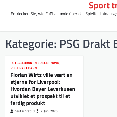
Sport t
Skip
to
Entdecken Sie, wie Fußballmode über das Spielfeld hinausgeh
content
Kategorie:
PSG Drakt 
FOTBALLDRAKT MED EGET NAVN
,
PSG DRAKT BARN
Florian Wirtz ville vært en
stjerne for Liverpool:
Hvordan Bayer Leverkusen
utviklet et prospekt til et
ferdig produkt
deutschretE8
7. Juni 2025