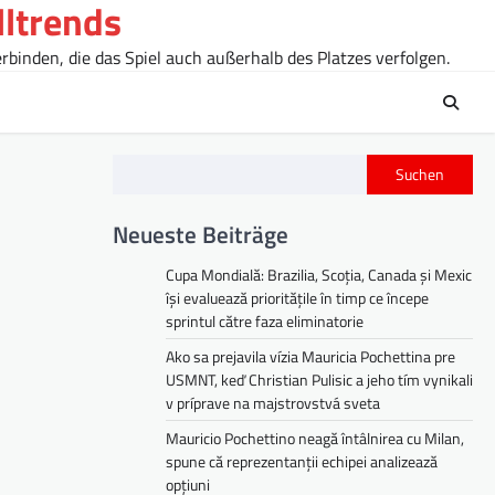
lltrends
rbinden, die das Spiel auch außerhalb des Platzes verfolgen.
Suchen
Neueste Beiträge
Cupa Mondială: Brazilia, Scoția, Canada și Mexic
își evaluează prioritățile în timp ce începe
sprintul către faza eliminatorie
Ako sa prejavila vízia Mauricia Pochettina pre
USMNT, keď Christian Pulisic a jeho tím vynikali
v príprave na majstrovstvá sveta
Mauricio Pochettino neagă întâlnirea cu Milan,
spune că reprezentanții echipei analizează
opțiuni