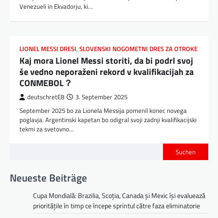
Venezueli in Ekvadorju, ki…
LIONEL MESSI DRESI
,
SLOVENSKI NOGOMETNI DRES ZA OTROKE
Kaj mora Lionel Messi storiti, da bi podrl svoj
še vedno neporaženi rekord v kvalifikacijah za
CONMEBOL？
deutschretE8
3. September 2025
September 2025 bo za Lionela Messija pomenil konec novega
poglavja. Argentinski kapetan bo odigral svoji zadnji kvalifikacijski
tekmi za svetovno…
Suchen
Neueste Beiträge
Cupa Mondială: Brazilia, Scoția, Canada și Mexic își evaluează
prioritățile în timp ce începe sprintul către faza eliminatorie