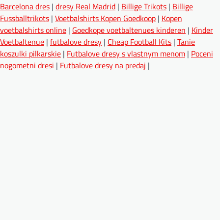
Barcelona dres
|
dresy Real Madrid
|
Billige Trikots
|
Billige
Fussballtrikots
|
Voetbalshirts Kopen Goedkoop
|
Kopen
voetbalshirts online
|
Goedkope voetbaltenues kinderen
|
Kinder
Voetbaltenue
|
futbalove dresy
|
Cheap Football Kits
|
Tanie
koszulki pilkarskie
|
Futbalove dresy s vlastnym menom
|
Poceni
nogometni dresi
|
Futbalove dresy na predaj
|