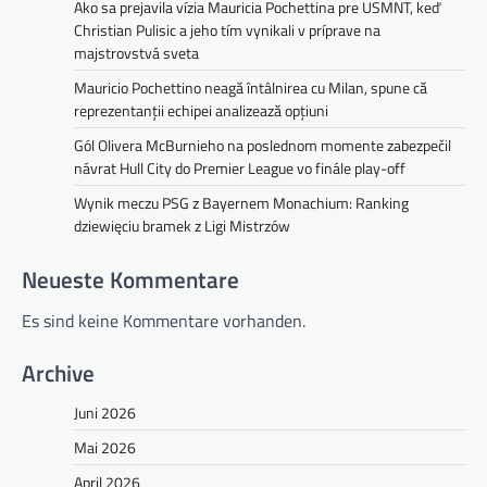
Ako sa prejavila vízia Mauricia Pochettina pre USMNT, keď
Christian Pulisic a jeho tím vynikali v príprave na
majstrovstvá sveta
Mauricio Pochettino neagă întâlnirea cu Milan, spune că
reprezentanții echipei analizează opțiuni
Gól Olivera McBurnieho na poslednom momente zabezpečil
návrat Hull City do Premier League vo finále play-off
Wynik meczu PSG z Bayernem Monachium: Ranking
dziewięciu bramek z Ligi Mistrzów
Neueste Kommentare
Es sind keine Kommentare vorhanden.
Archive
Juni 2026
Mai 2026
April 2026