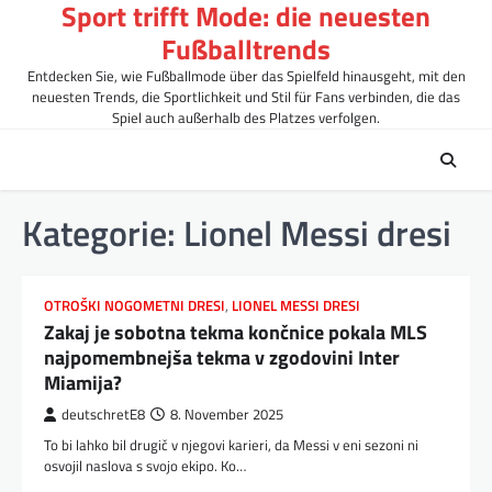
Sport trifft Mode: die neuesten
Skip
to
Fußballtrends
content
Entdecken Sie, wie Fußballmode über das Spielfeld hinausgeht, mit den
neuesten Trends, die Sportlichkeit und Stil für Fans verbinden, die das
Spiel auch außerhalb des Platzes verfolgen.
Kategorie:
Lionel Messi dresi
OTROŠKI NOGOMETNI DRESI
,
LIONEL MESSI DRESI
Zakaj je sobotna tekma končnice pokala MLS
najpomembnejša tekma v zgodovini Inter
Miamija?
deutschretE8
8. November 2025
To bi lahko bil drugič v njegovi karieri, da Messi v eni sezoni ni
osvojil naslova s ​​svojo ekipo. Ko…