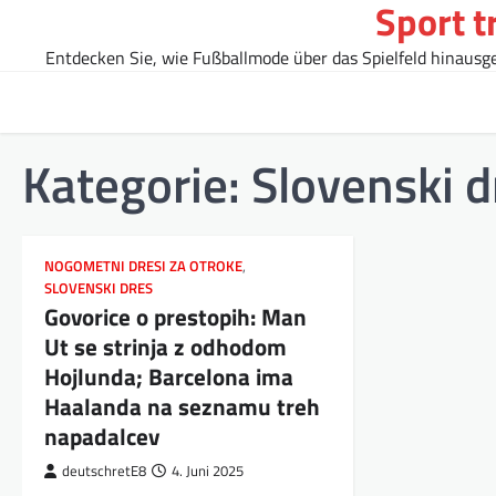
Sport t
Skip
to
Entdecken Sie, wie Fußballmode über das Spielfeld hinausgeh
content
Kategorie:
Slovenski d
NOGOMETNI DRESI ZA OTROKE
,
SLOVENSKI DRES
Govorice o prestopih: Man
Ut se strinja z odhodom
Hojlunda; Barcelona ima
Haalanda na seznamu treh
napadalcev
deutschretE8
4. Juni 2025