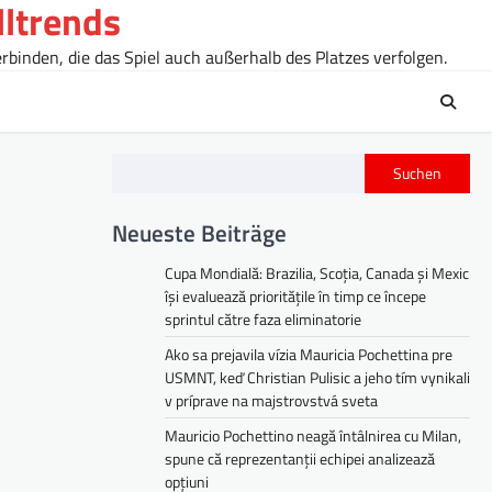
lltrends
rbinden, die das Spiel auch außerhalb des Platzes verfolgen.
Suchen
Neueste Beiträge
Cupa Mondială: Brazilia, Scoția, Canada și Mexic
își evaluează prioritățile în timp ce începe
sprintul către faza eliminatorie
Ako sa prejavila vízia Mauricia Pochettina pre
USMNT, keď Christian Pulisic a jeho tím vynikali
v príprave na majstrovstvá sveta
Mauricio Pochettino neagă întâlnirea cu Milan,
spune că reprezentanții echipei analizează
opțiuni