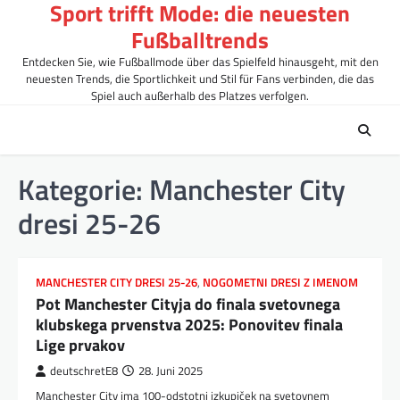
Sport trifft Mode: die neuesten
Skip
to
Fußballtrends
content
Entdecken Sie, wie Fußballmode über das Spielfeld hinausgeht, mit den
neuesten Trends, die Sportlichkeit und Stil für Fans verbinden, die das
Spiel auch außerhalb des Platzes verfolgen.
Kategorie:
Manchester City
dresi 25-26
MANCHESTER CITY DRESI 25-26
,
NOGOMETNI DRESI Z IMENOM
Pot Manchester Cityja do finala svetovnega
klubskega prvenstva 2025: Ponovitev finala
Lige prvakov
deutschretE8
28. Juni 2025
Manchester City ima 100-odstotni izkupiček na svetovnem