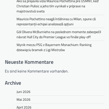
Ako sa prejavila vízia Mauricia Pochettina pre USMNT, keď
Christian Pulisic a jeho tím vynikali v príprave na
majstrovstvá sveta
Mauricio Pochettino neagă întâlnirea cu Milan, spune că
reprezentanții echipei analizează opțiuni
Gól Olivera McBurnieho na poslednom momente zabezpečil
návrat Hull City do Premier League vo finále play-off
Wynik meczu PSG z Bayernem Monachium: Ranking
dziewięciu bramek z Ligi Mistrzów
Neueste Kommentare
Es sind keine Kommentare vorhanden.
Archive
Juni 2026
Mai 2026
April 2026