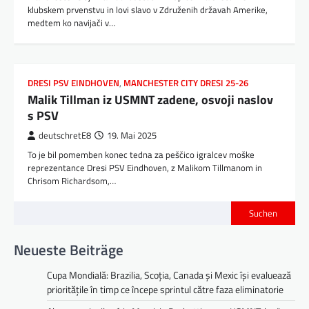
klubskem prvenstvu in lovi slavo v Združenih državah Amerike,
medtem ko navijači v…
DRESI PSV EINDHOVEN
,
MANCHESTER CITY DRESI 25-26
Malik Tillman iz USMNT zadene, osvoji naslov
s PSV
deutschretE8
19. Mai 2025
To je bil pomemben konec tedna za peščico igralcev moške
reprezentance Dresi PSV Eindhoven, z Malikom Tillmanom in
Chrisom Richardsom,…
Suchen
Neueste Beiträge
Cupa Mondială: Brazilia, Scoția, Canada și Mexic își evaluează
prioritățile în timp ce începe sprintul către faza eliminatorie