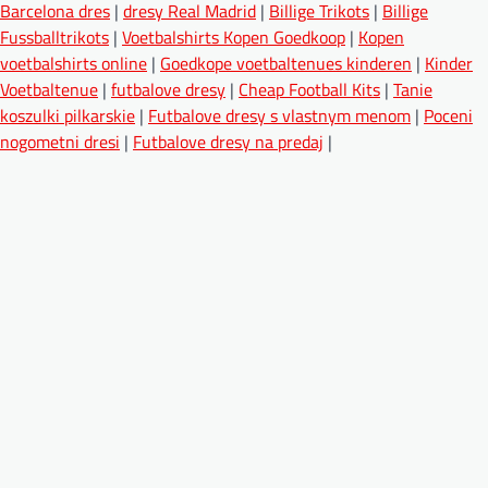
Barcelona dres
|
dresy Real Madrid
|
Billige Trikots
|
Billige
Fussballtrikots
|
Voetbalshirts Kopen Goedkoop
|
Kopen
voetbalshirts online
|
Goedkope voetbaltenues kinderen
|
Kinder
Voetbaltenue
|
futbalove dresy
|
Cheap Football Kits
|
Tanie
koszulki pilkarskie
|
Futbalove dresy s vlastnym menom
|
Poceni
nogometni dresi
|
Futbalove dresy na predaj
|