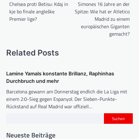
e
Chelsea proti Betisu: Kdaj in
Simones 16 Jahre an der
kje bo finale angleške
Spitze: Wie hat er Atletico
i
Premier lige?
Madrid zu einem
t
europäischen Giganten
r
gemacht?
a
g
Related Posts
s
n
Lamine Yamals konstante Brillanz, Raphinhas
a
Durchbruch und mehr
v
Barcelona gewann am Donnerstag endlich die La Liga mit
i
einem 2:0-Sieg gegen Espanyol. Der Sieben-Punkte-
Rückstand auf Real Madrid war offiziell…
g
a
Suchen
t
Neueste Beiträge
i