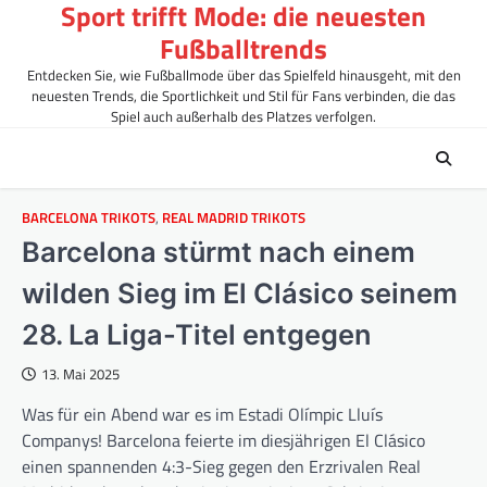
Sport trifft Mode: die neuesten
Skip
to
Fußballtrends
content
Entdecken Sie, wie Fußballmode über das Spielfeld hinausgeht, mit den
neuesten Trends, die Sportlichkeit und Stil für Fans verbinden, die das
Spiel auch außerhalb des Platzes verfolgen.
BARCELONA TRIKOTS
,
REAL MADRID TRIKOTS
Barcelona stürmt nach einem
wilden Sieg im El Clásico seinem
28. La Liga-Titel entgegen
13. Mai 2025
Was für ein Abend war es im Estadi Olímpic Lluís
Companys! Barcelona feierte im diesjährigen El Clásico
einen spannenden 4:3-Sieg gegen den Erzrivalen Real