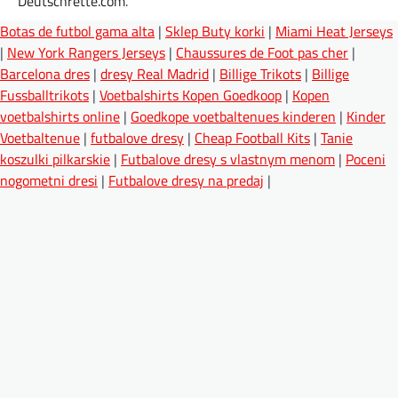
Deutschrette.com
.
Botas de futbol gama alta
|
Sklep Buty korki
|
Miami Heat Jerseys
|
New York Rangers Jerseys
|
Chaussures de Foot pas cher
|
Barcelona dres
|
dresy Real Madrid
|
Billige Trikots
|
Billige
Fussballtrikots
|
Voetbalshirts Kopen Goedkoop
|
Kopen
voetbalshirts online
|
Goedkope voetbaltenues kinderen
|
Kinder
Voetbaltenue
|
futbalove dresy
|
Cheap Football Kits
|
Tanie
koszulki pilkarskie
|
Futbalove dresy s vlastnym menom
|
Poceni
nogometni dresi
|
Futbalove dresy na predaj
|