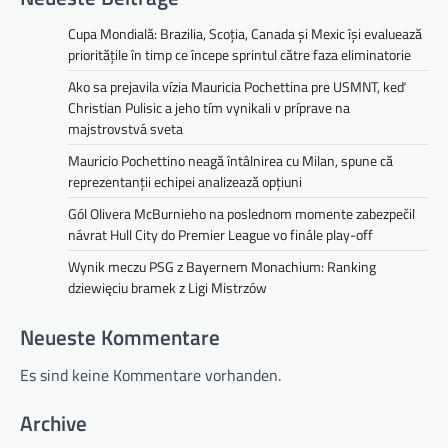
t
i
Cupa Mondială: Brazilia, Scoția, Canada și Mexic își evaluează
prioritățile în timp ce începe sprintul către faza eliminatorie
o
Ako sa prejavila vízia Mauricia Pochettina pre USMNT, keď
n
Christian Pulisic a jeho tím vynikali v príprave na
majstrovstvá sveta
Mauricio Pochettino neagă întâlnirea cu Milan, spune că
reprezentanții echipei analizează opțiuni
Gól Olivera McBurnieho na poslednom momente zabezpečil
návrat Hull City do Premier League vo finále play-off
Wynik meczu PSG z Bayernem Monachium: Ranking
dziewięciu bramek z Ligi Mistrzów
Neueste Kommentare
Es sind keine Kommentare vorhanden.
Archive