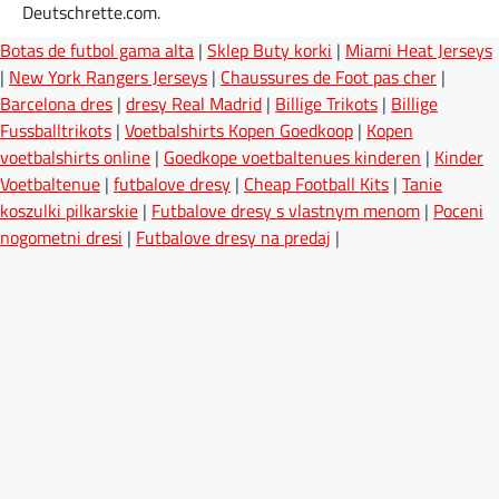
Deutschrette.com
.
Botas de futbol gama alta
|
Sklep Buty korki
|
Miami Heat Jerseys
|
New York Rangers Jerseys
|
Chaussures de Foot pas cher
|
Barcelona dres
|
dresy Real Madrid
|
Billige Trikots
|
Billige
Fussballtrikots
|
Voetbalshirts Kopen Goedkoop
|
Kopen
voetbalshirts online
|
Goedkope voetbaltenues kinderen
|
Kinder
Voetbaltenue
|
futbalove dresy
|
Cheap Football Kits
|
Tanie
koszulki pilkarskie
|
Futbalove dresy s vlastnym menom
|
Poceni
nogometni dresi
|
Futbalove dresy na predaj
|