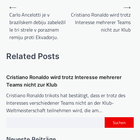
B
⟵
⟶
e
Carlo Ancelotti je v
Cristiano Ronaldo wird trotz
brazilskem debiju zabeležil
Interesse mehrerer Teams
i
le tri strele v poraznem
nicht zur Klub
t
remiju proti Ekvadorju.
r
a
Related Posts
g
s
Cristiano Ronaldo wird trotz Interesse mehrerer
n
Teams nicht zur Klub
a
Cristiano Ronaldo trikots hat bestätigt, dass er trotz des
v
Interesses verschiedener Teams nicht an der Klub-
i
Weltmeisterschaft teilnehmen wird, die am…
g
Suchen
a
Neueste Beiträge