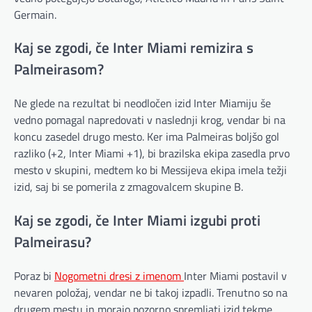
Germain.
Kaj se zgodi, če Inter Miami remizira s
Palmeirasom?
Ne glede na rezultat bi neodločen izid Inter Miamiju še
vedno pomagal napredovati v naslednji krog, vendar bi na
koncu zasedel drugo mesto. Ker ima Palmeiras boljšo gol
razliko (+2, Inter Miami +1), bi brazilska ekipa zasedla prvo
mesto v skupini, medtem ko bi Messijeva ekipa imela težji
izid, saj bi se pomerila z zmagovalcem skupine B.
Kaj se zgodi, če Inter Miami izgubi proti
Palmeirasu?
Poraz bi
Nogometni dresi z imenom
Inter Miami postavil v
nevaren položaj, vendar ne bi takoj izpadli. Trenutno so na
drugem mestu in morajo pozorno spremljati izid tekme