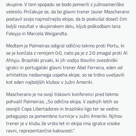
skupine. V tem spopadu se bodo pomerili z južnoameriško
velesilo. Pričakuje se, da bo glavni trener Javier Mascherano
postavil svojo najmočnejšo ekipo, da bi poskušal doseči čim
boljši rezultat v skupinskem delu, kljub poškodbam Iana
Foleyja in Marcela Weigandta.
Medtem je Palmeiras odigral odlično tekmo proti Portu, ki
se je končala z remijem 0:0, nato pa je z 2:0 zmagal proti Al
Ahlyju. Brazilski prvaki, ki jih vodijo številni zvezdniški
igralci in portugalski glavni trener Abel Ferreira, eden od
arhitektov nedavnega uspeha ekipe, so se trdno uveljavili
kot eden najboljših klubov v Južni Ameriki.
Mascherano je na svoji tiskovni konferenci pred tekmo
pohvalil Palmeiras: „So odlična ekipa. V zadnjih letih so
osvojili Copa Libertadores in brazilsko ligo ter se vedno
potegujejo za pomembne turnirje v Južni Ameriki. Njihov
trener je v klubu že vrsto let in ekipa ima igralce visoke
ravni, reprezentančne kakovosti.“