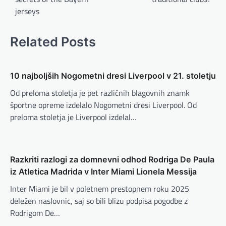
t
jerseys
r
a
Related Posts
g
s
10 najboljših Nogometni dresi Liverpool v 21. stoletju
n
Od preloma stoletja je pet različnih blagovnih znamk
a
športne opreme izdelalo Nogometni dresi Liverpool. Od
v
preloma stoletja je Liverpool izdelal…
i
g
a
Razkriti razlogi za domnevni odhod Rodriga De Paula
iz Atletica Madrida v Inter Miami Lionela Messija
t
Inter Miami je bil v poletnem prestopnem roku 2025
i
deležen naslovnic, saj so bili blizu podpisa pogodbe z
o
Rodrigom De…
n