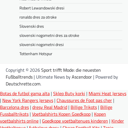
Robert Lewandowski dresi
ronaldo dres za otroke
Slovenski dres
slovenski nogometni dres za otroke
slovenski nogometni dresi
Tottenham Hotspur
Copyright © 2026
Sport trifft Mode: die neuesten
Fußballtrends
| Ultimate News by
Ascendoor
| Powered by
Deutschrette.com
.
Botas de futbol gama alta
|
Sklep Buty korki
|
Miami Heat Jerseys
|
New York Rangers Jerseys
|
Chaussures de Foot pas cher
|
Barcelona dres
|
dresy Real Madrid
|
Billige Trikots
|
Billige
Fussballtrikots
|
Voetbalshirts Kopen Goedkoop
|
Kopen
voetbalshirts online
|
Goedkope voetbaltenues kinderen
|
Kinder
Voetbaltenue
|
futbalove dresy
|
Cheap Football Kits
|
Tanie