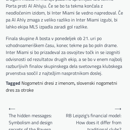
Porta proti Al Ahlyju. Če se bo ta tekma končala z
neodločenim izidom, bi Inter Miami še vedno napredoval. Če
pa Al Ahly zmaga z veliko razliko in Inter Miami izgubi, bi
lahko ekipa MLS izpadla zaradi gol razlike.
Finala skupine A bosta v ponedeljek ob 21. uri po
vzhodnoameriškem času, konec tekme pa bo poln drame.
Inter Miami si bo prizadeval za osvojitev točk in se izogniti
odvisnosti od rezultatov drugih ekip, a se bo v enem najbolj
razburljivih finalov skupinskega dela svetovnega klubskega
prvenstva soočil z najtežjim nasprotnikom doslej.
Tagged
Nogometni dresi z imenom
,
slovenski nogometni
dres za otroke
B
⟵
⟶
e
The hidden messages:
RB Leipzig’s financial model:
Symbolism and design
How does it differ from
i
secrets of the Bayern
traditional clubs?