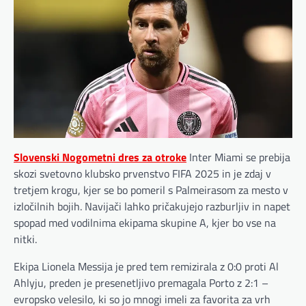
Slovenski Nogometni dres za otroke
Inter Miami se prebija
skozi svetovno klubsko prvenstvo FIFA 2025 in je zdaj v
tretjem krogu, kjer se bo pomeril s Palmeirasom za mesto v
izločilnih bojih. Navijači lahko pričakujejo razburljiv in napet
spopad med vodilnima ekipama skupine A, kjer bo vse na
nitki.
Ekipa Lionela Messija je pred tem remizirala z 0:0 proti Al
Ahlyju, preden je presenetljivo premagala Porto z 2:1 –
evropsko velesilo, ki so jo mnogi imeli za favorita za vrh