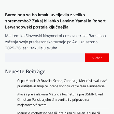
Barcelona se bo kmalu uveljavila z veliko
spremembo? Zakaj bi lahko Lamine Yamal in Robert
Lewandowski postala ključnejša
Medtem ko Slovenski Nogometni dres za otroke Barcelona
začenja svojo predsezonsko turnejo po Aziji za sezono
2025-26, se v zakulisju skuha…
Suchen
Neueste Beiträge
Cupa Mondială: Brazilia, Scoția, Canada și Mexic își evaluează
prioritățile în timp ce începe sprintul către faza eliminatorie
Ako sa prejavila vízia Mauricia Pochettina pre USMNT, keď
Christian Pulisic a jeho tím vynikali v príprave na
majstrovstvá sveta
Mauricio Pochettino neagă întâlnirea cu Milan, spune că