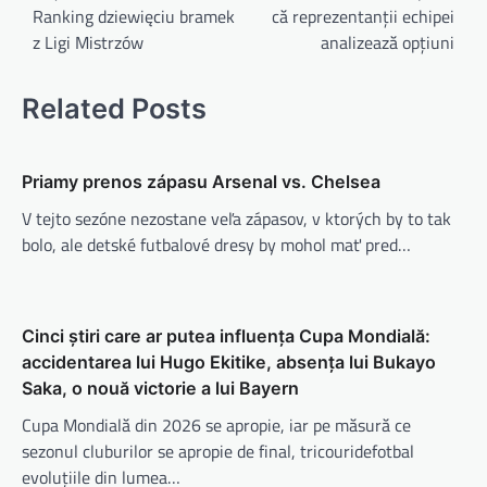
Ranking dziewięciu bramek
că reprezentanții echipei
t
z Ligi Mistrzów
analizează opțiuni
r
a
Related Posts
g
s
Priamy prenos zápasu Arsenal vs. Chelsea
n
V tejto sezóne nezostane veľa zápasov, v ktorých by to tak
a
bolo, ale detské futbalové dresy by mohol mať pred…
v
i
g
Cinci știri care ar putea influența Cupa Mondială:
a
accidentarea lui Hugo Ekitike, absența lui Bukayo
Saka, o nouă victorie a lui Bayern
t
Cupa Mondială din 2026 se apropie, iar pe măsură ce
i
sezonul cluburilor se apropie de final, tricouridefotbal
o
evoluțiile din lumea…