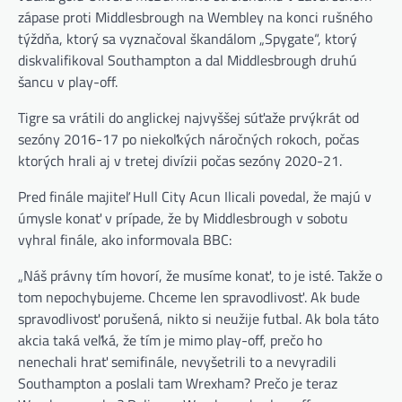
zápase proti Middlesbrough na Wembley na konci rušného
týždňa, ktorý sa vyznačoval škandálom „Spygate“, ktorý
diskvalifikoval Southampton a dal Middlesbrough druhú
šancu v play-off.
Tigre sa vrátili do anglickej najvyššej súťaže prvýkrát od
sezóny 2016-17 po niekoľkých náročných rokoch, počas
ktorých hrali aj v tretej divízii počas sezóny 2020-21.
Pred finále majiteľ Hull City Acun Ilicali povedal, že majú v
úmysle konať v prípade, že by Middlesbrough v sobotu
vyhral finále, ako informovala BBC:
„Náš právny tím hovorí, že musíme konať, to je isté. Takže o
tom nepochybujeme. Chceme len spravodlivosť. Ak bude
spravodlivosť porušená, nikto si neužije futbal. Ak bola táto
akcia taká veľká, že tím je mimo play-off, prečo ho
nenechali hrať semifinále, nevyšetrili to a nevyradili
Southampton a poslali tam Wrexham? Prečo je teraz