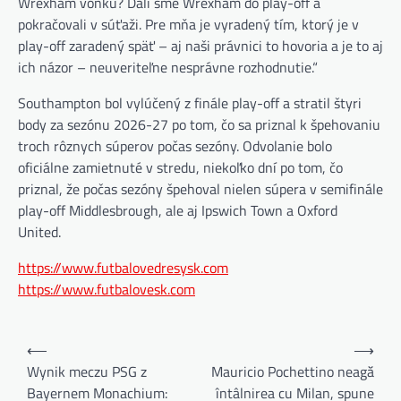
Wrexham vonku? Dali sme Wrexham do play-off a
pokračovali v súťaži. Pre mňa je vyradený tím, ktorý je v
play-off zaradený späť – aj naši právnici to hovoria a je to aj
ich názor – neuveriteľne nesprávne rozhodnutie.“
Southampton bol vylúčený z finále play-off a stratil štyri
body za sezónu 2026-27 po tom, čo sa priznal k špehovaniu
troch rôznych súperov počas sezóny. Odvolanie bolo
oficiálne zamietnuté v stredu, niekoľko dní po tom, čo
priznal, že počas sezóny špehoval nielen súpera v semifinále
play-off Middlesbrough, ale aj Ipswich Town a Oxford
United.
https://www.futbalovedresysk.com
https://www.futbalovesk.com
B
⟵
⟶
e
Wynik meczu PSG z
Mauricio Pochettino neagă
Bayernem Monachium:
întâlnirea cu Milan, spune
i