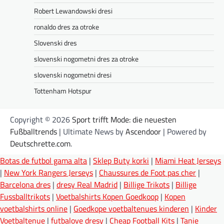
Robert Lewandowski dresi
ronaldo dres za otroke
Slovenski dres
slovenski nogometni dres za otroke
slovenski nogometni dresi
Tottenham Hotspur
Copyright © 2026
Sport trifft Mode: die neuesten
Fußballtrends
| Ultimate News by
Ascendoor
| Powered by
Deutschrette.com
.
Botas de futbol gama alta
|
Sklep Buty korki
|
Miami Heat Jerseys
|
New York Rangers Jerseys
|
Chaussures de Foot pas cher
|
Barcelona dres
|
dresy Real Madrid
|
Billige Trikots
|
Billige
Fussballtrikots
|
Voetbalshirts Kopen Goedkoop
|
Kopen
voetbalshirts online
|
Goedkope voetbaltenues kinderen
|
Kinder
Voetbaltenue
|
futbalove dresy
|
Cheap Football Kits
|
Tanie