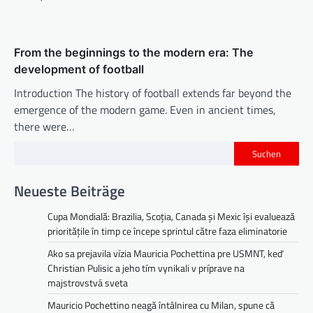
n
From the beginnings to the modern era: The
development of football
Introduction The history of football extends far beyond the
emergence of the modern game. Even in ancient times,
there were…
Suchen
Neueste Beiträge
Cupa Mondială: Brazilia, Scoția, Canada și Mexic își evaluează
prioritățile în timp ce începe sprintul către faza eliminatorie
Ako sa prejavila vízia Mauricia Pochettina pre USMNT, keď
Christian Pulisic a jeho tím vynikali v príprave na
majstrovstvá sveta
Mauricio Pochettino neagă întâlnirea cu Milan, spune că