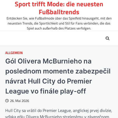
Sport trifft Mode: die neuesten
Skip
to
Fußballtrends
content
Entdecken Sie, wie Fußballmode über das Spielfeld hinausgeht, mit den
neuesten Trends, die Sportlichkeit und Stil für Fans verbinden, die das
Spiel auch außerhalb des Platzes verfolgen.
ALLGEMEIN
Gól Olivera McBurnieho na
poslednom momente zabezpečil
návrat Hull City do Premier
League vo finále play-off
26. Mai 2026
Hull City sa vrátil do Premier League, anglickej prvej divízie,
vďaka gólu Olivera McBurnieho strelenému v záverečnom