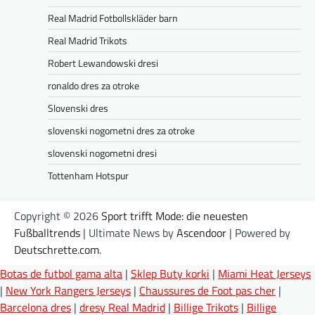
Real Madrid Fotbollskläder barn
Real Madrid Trikots
Robert Lewandowski dresi
ronaldo dres za otroke
Slovenski dres
slovenski nogometni dres za otroke
slovenski nogometni dresi
Tottenham Hotspur
Copyright © 2026
Sport trifft Mode: die neuesten
Fußballtrends
| Ultimate News by
Ascendoor
| Powered by
Deutschrette.com
.
Botas de futbol gama alta
|
Sklep Buty korki
|
Miami Heat Jerseys
|
New York Rangers Jerseys
|
Chaussures de Foot pas cher
|
Barcelona dres
|
dresy Real Madrid
|
Billige Trikots
|
Billige