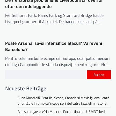
De tre største problemene Liverpool står overfor
i
etter den ødeleggende
o
Før Selhurst Park, Rams Park og Stamford Bridge hadde
n
Liverpool grunner til å tro det. De hadde ikke spilt på…
Poate Arsenal să-și intensifice atacul? Va reveni
Barcelona?
Pentru cele mai bune echipe din Europa, doar patru meciuri
din Liga Campionilor le stau la dispoziție pentru glorie. Nu…
Suchen
Neueste Beiträge
Cupa Mondială: Brazilia, Scoția, Canada și Mexic își evaluează
prioritățile în timp ce începe sprintul către faza eliminatorie
Ako sa prejavila vízia Mauricia Pochettina pre USMNT, keď