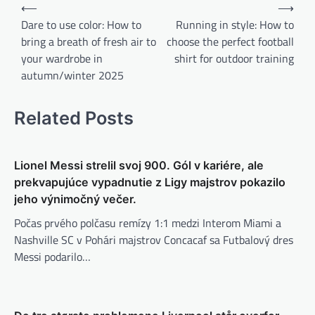
B
⟵
⟶
e
Dare to use color: How to
Running in style: How to
bring a breath of fresh air to
choose the perfect football
i
your wardrobe in
shirt for outdoor training
t
autumn/winter 2025
r
a
Related Posts
g
s
Lionel Messi strelil svoj 900. Gól v kariére, ale
n
prekvapujúce vypadnutie z Ligy majstrov pokazilo
a
jeho výnimočný večer.
v
Počas prvého polčasu remízy 1:1 medzi Interom Miami a
i
Nashville SC v Pohári majstrov Concacaf sa Futbalový dres
Messi podarilo…
g
a
t