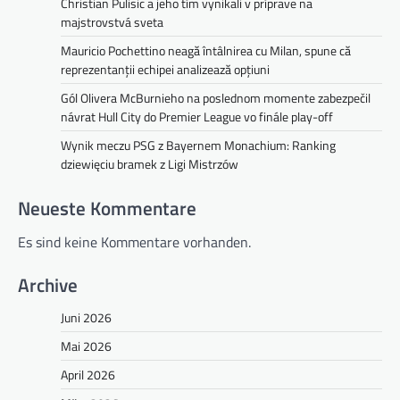
Christian Pulisic a jeho tím vynikali v príprave na
majstrovstvá sveta
Mauricio Pochettino neagă întâlnirea cu Milan, spune că
reprezentanții echipei analizează opțiuni
Gól Olivera McBurnieho na poslednom momente zabezpečil
návrat Hull City do Premier League vo finále play-off
Wynik meczu PSG z Bayernem Monachium: Ranking
dziewięciu bramek z Ligi Mistrzów
Neueste Kommentare
Es sind keine Kommentare vorhanden.
Archive
Juni 2026
Mai 2026
April 2026